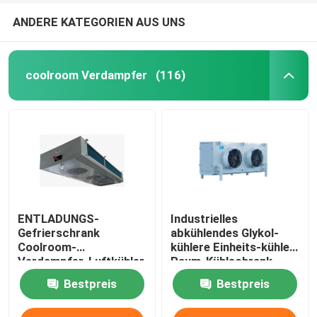
ANDERE KATEGORIEN AUS UNS
coolroom Verdampfer
(116)
ENTLADUNGS-
Industrielles
Gefrierschrank
abkühlendes Glykol-
Coolroom-
kühlere Einheits-kühler
Verdampfer-Luftkühler
Raum-Kühlschrank-
Kaideli industrielle
Einheit Kaideli für
Bestpreis
Bestpreis
Doppel
Decke