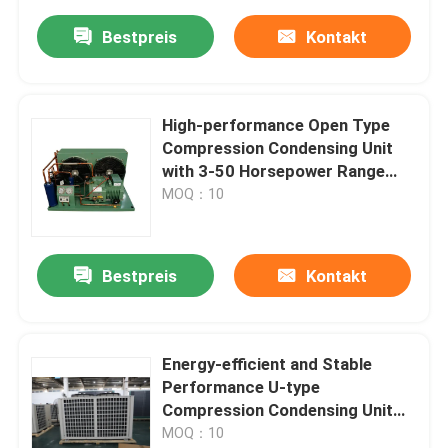
Bestpreis
Kontakt
High-performance Open Type
Compression Condensing Unit
with 3-50 Horsepower Range
and R404A/R507/R22
MOQ：10
Refrigerant for Wide
Temperature Applications
Bestpreis
Kontakt
Energy-efficient and Stable
Performance U-type
Compression Condensing Unit
with Environmentally Friendly
MOQ：10