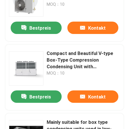
Temperature Adaptation and 1
MOQ：10
Year Warranty
Werksbesichtigung
Bestpreis
Kontakt
Qualitätskontrolle
Kontaktieren Sie uns
Compact and Beautiful V-type
Box-Type Compression
Condensing Unit with
Neuigkeiten
380V/3Ph/50Hz or
MOQ：10
220V/1Ph/50Hz
Rechtssachen
Bestpreis
Kontakt
Bitte um ein Angebot
Mainly suitable for box type
coolroom Verdampfer
condensing units used in low-