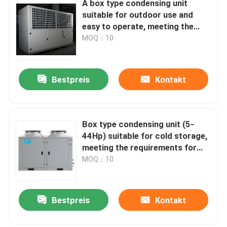
A box type condensing unit
suitable for outdoor use and
Gefrierschrank-Raum-kondensierende Einheit
easy to operate, meeting the
needs of refrigerants such as
MOQ：10
R404A, R507A, R448, R22, etc
Rollen-kondensierende Einheit
Bestpreis
Kontakt
Horizontaler flüssiger Empfänger
Box type condensing unit (5-
44Hp) suitable for cold storage,
meeting the requirements for
refrigerants such as R404A,
MOQ：10
R507A, R448, R22, etc
Bestpreis
Kontakt