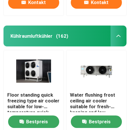
Kontakt
Kontakt
Kühlraumluftkühler
(162)
Floor standing quick
Water flushing frost
freezing type air cooler
ceiling air cooler
suitable for low-
suitable for fresh-
temperature quick
keeping and low-
freezing cold storage,
temperature
Bestpreis
Bestpreis
compatible with
refrigeration
R404A/R507/R22
warehouses,