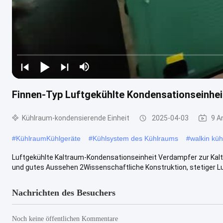
Finnen-Typ Luftgekühlte Kondensationseinhei
Kühlraum-kondensierende Einheit
2025-04-03
9 A
#
KühlraumKühlgeräte
#
Kühlsystem des Kühlraums
#
walkin kü
Luftgekühlte Kaltraum-Kondensationseinheit Verdampfer zur Kaltla
und gutes Aussehen 2Wissenschaftliche Konstruktion, stetiger Lu
Nachrichten des Besuchers
Noch keine öffentlichen Kommentare