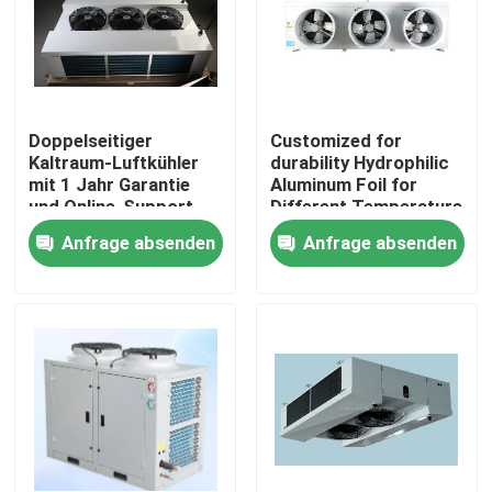
Werksbesichtigung
Qualitätskontrolle
Doppelseitiger
Customized for
Kaltraum-Luftkühler
durability Hydrophilic
mit 1 Jahr Garantie
Aluminum Foil for
Kontaktieren Sie uns
und Online-Support
Different Temperature
für Verdampfer
and Humidity
Anfrage absenden
Anfrage absenden
Requirements in Cold
Neuigkeiten
Room Condensing Unit
Rechtssachen
Bitte um ein Angebot
coolroom Verdampfer