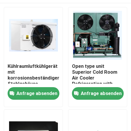
Kühlraumluftkühlgerät
Open type unit
mit
Superior Cold Room
korrosionsbeständigem
Air Cooler
Stahlgehäuse,
Refrigeration with
doppelschichtigem
Bitzer Compressor
Zu Hause
Anfrage absenden
Anfrage absenden
Wasserfach und
Comprehensive
Wärmeaustauschrohr
Product Line for Wide
für die Kühlleistung
Range of Applications
Produkte
Components
Über uns