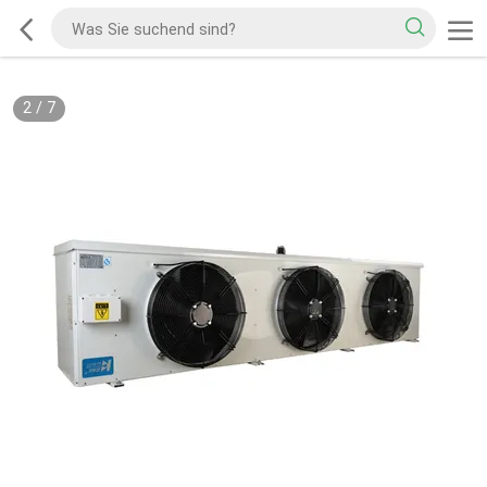
2
/
7