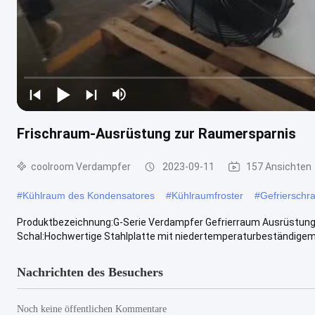
Frischraum-Ausrüstung zur Raumersparnis
coolroom Verdampfer
2023-09-11
157 Ansichten
#
Kühlraum des Kondensatores
#
Kühlraumfroster
#
Gefrierschr
Produktbezeichnung:G-Serie Verdampfer Gefrierraum Ausrüstung 
Schal:Hochwertige Stahlplatte mit niedertemperaturbeständigem P
Nachrichten des Besuchers
Noch keine öffentlichen Kommentare