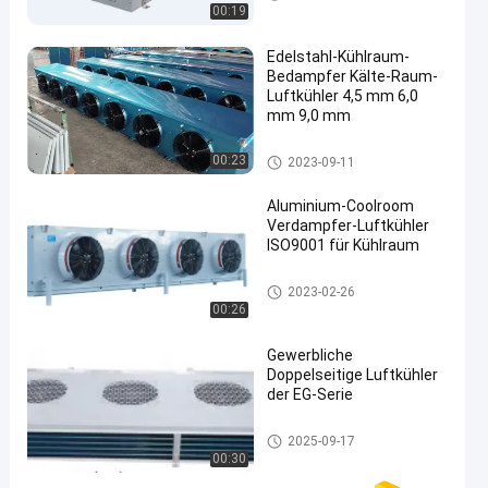
00:19
Edelstahl-Kühlraum-
Bedampfer Kälte-Raum-
Luftkühler 4,5 mm 6,0
mm 9,0 mm
coolroom Verdampfer
00:23
2023-09-11
Aluminium-Coolroom
Verdampfer-Luftkühler
ISO9001 für Kühlraum
coolroom Verdampfer
2023-02-26
00:26
Gewerbliche
Doppelseitige Luftkühler
der EG-Serie
Kühlraumluftkühler
2025-09-17
00:30