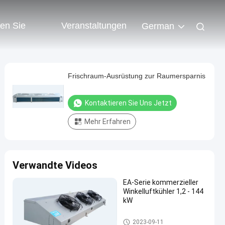
ren Sie
Veranstaltungen
German
Frischraum-Ausrüstung zur Raumersparnis
Kontaktieren Sie Uns Jetzt
Mehr Erfahren
Verwandte Videos
EA-Serie kommerzieller
Winkelluftkühler 1,2 - 144
kW
coolroom Verdampfer
2023-09-11