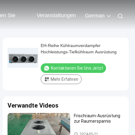
ren Sie
Veranstaltungen
German
EH-Reihe Kühlraumverdampfer
Hochleistungs-Tiefkühlraum Ausrüstung
Kontaktieren Sie Uns Jetzt
Mehr Erfahren
Verwandte Videos
Frischraum-Ausrüstung
zur Raumersparnis
coolroom Verdampfer
2024-05-21