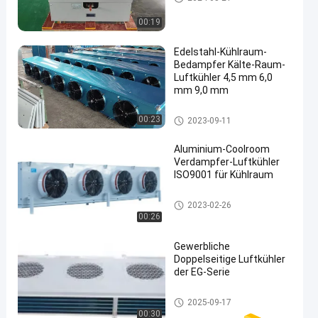
00:19
Edelstahl-Kühlraum-
Bedampfer Kälte-Raum-
Luftkühler 4,5 mm 6,0
mm 9,0 mm
coolroom Verdampfer
00:23
2023-09-11
Aluminium-Coolroom
Verdampfer-Luftkühler
ISO9001 für Kühlraum
coolroom Verdampfer
2023-02-26
00:26
Gewerbliche
Doppelseitige Luftkühler
der EG-Serie
Kühlraumluftkühler
2025-09-17
00:30