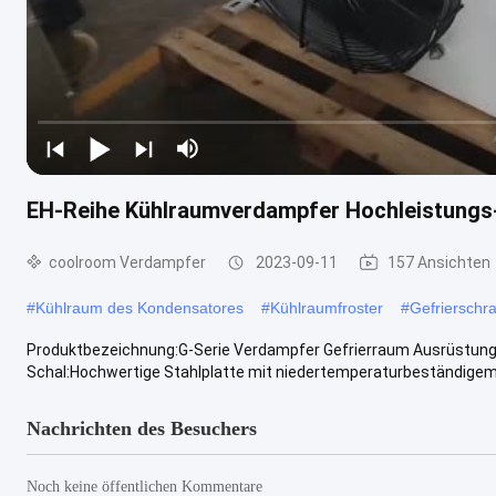
EH-Reihe Kühlraumverdampfer Hochleistungs
coolroom Verdampfer
2023-09-11
157 Ansichten
#
Kühlraum des Kondensatores
#
Kühlraumfroster
#
Gefrierschr
Produktbezeichnung:G-Serie Verdampfer Gefrierraum Ausrüstung 
Schal:Hochwertige Stahlplatte mit niedertemperaturbeständigem P
Nachrichten des Besuchers
Noch keine öffentlichen Kommentare