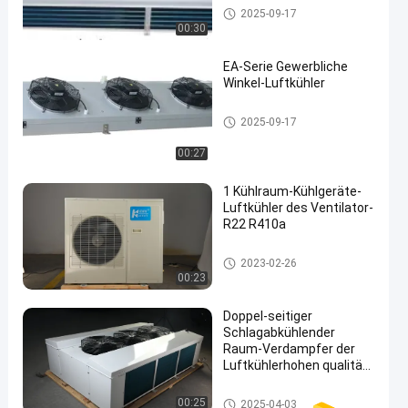
Kühlraumluftkühler
2025-09-17
00:30
EA-Serie Gewerbliche
Winkel-Luftkühler
Kühlraumluftkühler
2025-09-17
00:27
1 Kühlraum-Kühlgeräte-
Luftkühler des Ventilator-
R22 R410a
Kühlraum-Kühlgeräte
2023-02-26
00:23
Doppel-seitiger
Schlagabkühlender
Raum-Verdampfer der
Luftkühlerhohen qualität
für Luftkühler
Kühlraumluftkühler
00:25
2025-04-03