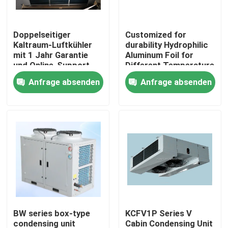
Werksbesichtigung
Doppelseitiger
Customized for
Kaltraum-Luftkühler
durability Hydrophilic
mit 1 Jahr Garantie
Aluminum Foil for
Qualitätskontrolle
und Online-Support
Different Temperature
für Verdampfer
and Humidity
Anfrage absenden
Anfrage absenden
Requirements in Cold
Kontaktieren Sie uns
Room Condensing Unit
Neuigkeiten
Rechtssachen
Bitte um ein Angebot
BW series box-type
KCFV1P Series V
coolroom Verdampfer
condensing unit
Cabin Condensing Unit