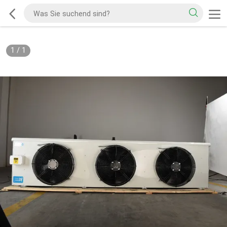
1
/
1