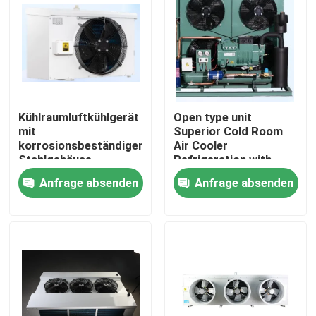
Kühlraumluftkühlgerät
Open type unit
mit
Superior Cold Room
korrosionsbeständigem
Air Cooler
Stahlgehäuse,
Refrigeration with
doppelschichtigem
Bitzer Compressor
Anfrage absenden
Anfrage absenden
Wasserfach und
Comprehensive
Wärmeaustauschrohr
Product Line for Wide
für die Kühlleistung
Range of Applications
Zu Hause
Components
Produkte
Über uns