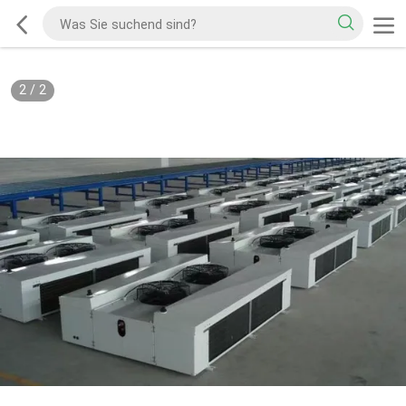
2
/
2