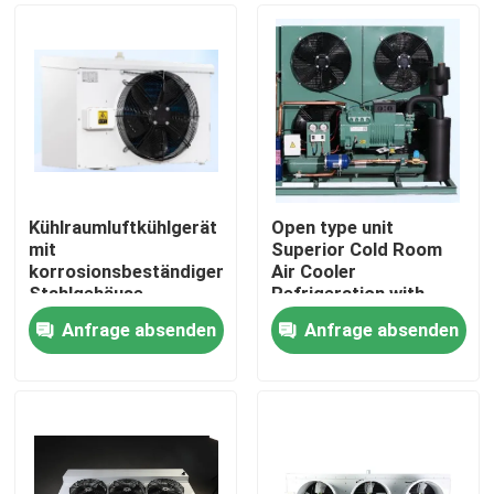
Kühlraumluftkühlgerät
Open type unit
mit
Superior Cold Room
korrosionsbeständigem
Air Cooler
Stahlgehäuse,
Refrigeration with
doppelschichtigem
Bitzer Compressor
Anfrage absenden
Anfrage absenden
Wasserfach und
Comprehensive
Zu Hause
Wärmeaustauschrohr
Product Line for Wide
für die Kühlleistung
Range of Applications
Components
Produkte
Über uns