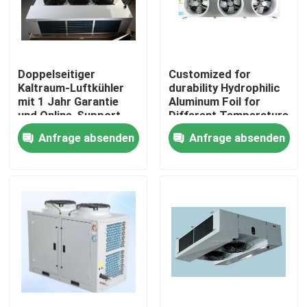
Werksbesichtigung
Doppelseitiger
Customized for
Qualitätskontrolle
Kaltraum-Luftkühler
durability Hydrophilic
mit 1 Jahr Garantie
Aluminum Foil for
und Online-Support
Different Temperature
Kontaktieren Sie uns
für Verdampfer
and Humidity
Anfrage absenden
Anfrage absenden
Requirements in Cold
Room Condensing Unit
Neuigkeiten
Rechtssachen
Bitte um ein Angebot
coolroom Verdampfer