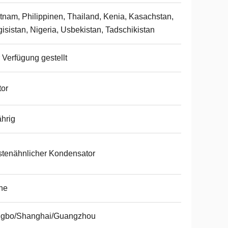
tnam, Philippinen, Thailand, Kenia, Kasachstan,
gisistan, Nigeria, Usbekistan, Tadschikistan
 Verfügung gestellt
or
ährig
tenähnlicher Kondensator
ne
ngbo/Shanghai/Guangzhou