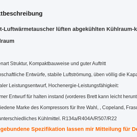
tbeschreibung
t-Luftwärmetauscher lüften abgekühlten Kühlraum-
lraum
nart Struktur, Kompaktbauweise und guter Auftritt
schaftliche Entwürfe, stabile Luftströmung, üben völlig die Kapa
aler Leistungsentwurf, Hochenergie-Leistungsfähigkeit:
mer Entwurf für halten instand (vorderes Brett kann leicht he
hiedene Marke des Kompressors für Ihre Wahl, , Copeland, Fra
 unterschiedliches Kühlmittel. R134a/R404A/R507/R22
ebundene Spezifikation lassen mir Mitteilung für De