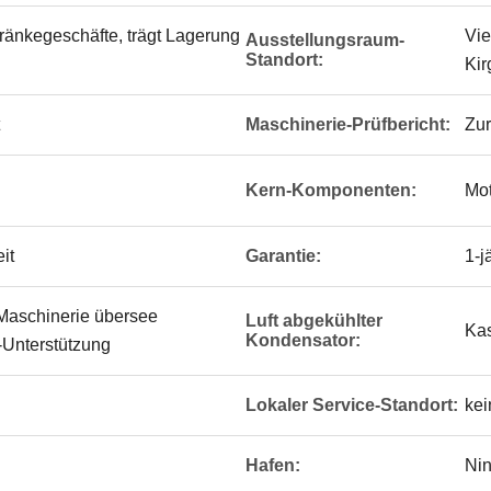
ränkegeschäfte, trägt Lagerung
Vie
Ausstellungsraum-
Standort:
Kir
Maschinerie-Prüfbericht:
Zur
Kern-Komponenten:
Mot
it
Garantie:
1-j
 Maschinerie übersee
Luft abgekühlter
Kas
Kondensator:
e-Unterstützung
Lokaler Service-Standort:
kei
Hafen:
Ni