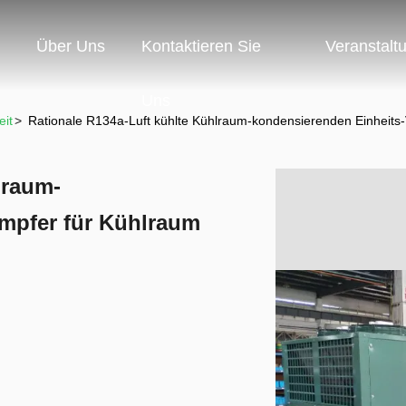
Über Uns
Kontaktieren Sie
Veranstalt
Uns
it
>
Rationale R134a-Luft kühlte Kühlraum-kondensierenden Einheits
lraum-
mpfer für Kühlraum