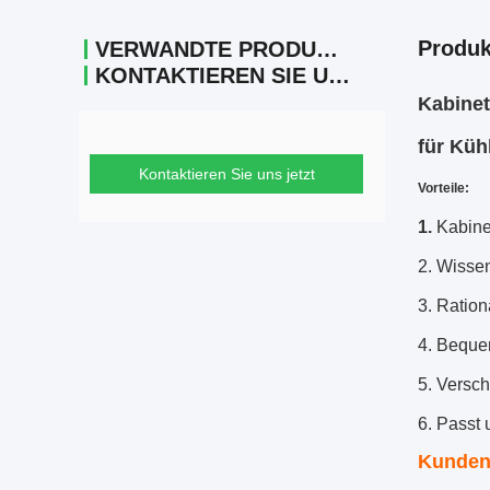
Produk
VERWANDTE PRODUKTE
KONTAKTIEREN SIE UNS
Kabinet
für Küh
Kontaktieren Sie uns jetzt
Vorteile:
1.
Kabine
2. Wissen
3. Ration
4. Beque
5. Versc
6. Passt
Kundeng