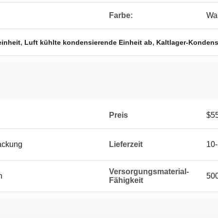
Farbe:
Wah
,
,
inheit
Luft kühlte kondensierende Einheit ab
Kaltlager-Kondens
Preis
$55
ackung
Lieferzeit
10-
Versorgungsmaterial-
n
500
Fähigkeit