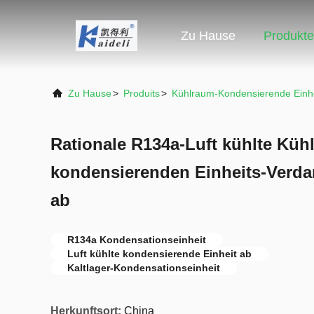
Zu Hause
Produkte
Zu Hause
>
Produits
>
Kühlraum-Kondensierende Einhe
Rationale R134a-Luft kühlte Küh
kondensierenden Einheits-Verda
ab
R134a Kondensationseinheit
Luft kühlte kondensierende Einheit ab
Kaltlager-Kondensationseinheit
Herkunftsort:
China