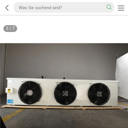
2
/
7