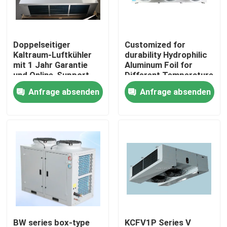
Werksbesichtigung
Doppelseitiger
Customized for
Kaltraum-Luftkühler
durability Hydrophilic
Qualitätskontrolle
mit 1 Jahr Garantie
Aluminum Foil for
und Online-Support
Different Temperature
für Verdampfer
and Humidity
Anfrage absenden
Anfrage absenden
Kontaktieren Sie uns
Requirements in Cold
Room Condensing Unit
Neuigkeiten
Rechtssachen
Bitte um ein Angebot
coolroom Verdampfer
BW series box-type
KCFV1P Series V