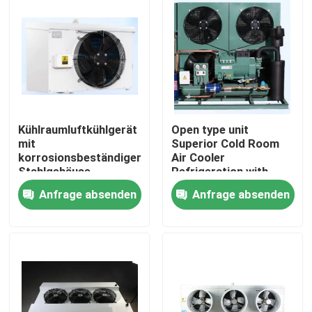
Kühlraumluftkühlgerät
Open type unit
mit
Superior Cold Room
korrosionsbeständigem
Air Cooler
Stahlgehäuse,
Refrigeration with
doppelschichtigem
Bitzer Compressor
Anfrage absenden
Anfrage absenden
Wasserfach und
Comprehensive
Wärmeaustauschrohr
Product Line for Wide
Zu Hause
für die Kühlleistung
Range of Applications
Components
Produkte
Über uns