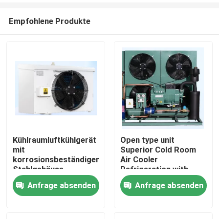
Empfohlene Produkte
Kühlraumluftkühlgerät
Open type unit
mit
Superior Cold Room
Zu Hause
korrosionsbeständigem
Air Cooler
Stahlgehäuse,
Refrigeration with
doppelschichtigem
Bitzer Compressor
Anfrage absenden
Anfrage absenden
Produkte
Wasserfach und
Comprehensive
Wärmeaustauschrohr
Product Line for Wide
für die Kühlleistung
Range of Applications
Über uns
Components