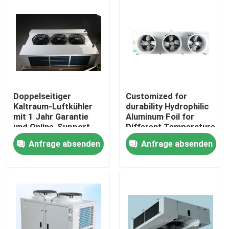
Werksbesichtigung
Qualitätskontrolle
Kontaktieren Sie uns
Doppelseitiger
Customized for
Kaltraum-Luftkühler
durability Hydrophilic
mit 1 Jahr Garantie
Aluminum Foil for
Neuigkeiten
und Online-Support
Different Temperature
für Verdampfer
and Humidity
Anfrage absenden
Anfrage absenden
Requirements in Cold
Room Condensing Unit
Rechtssachen
Bitte um ein Angebot
coolroom Verdampfer